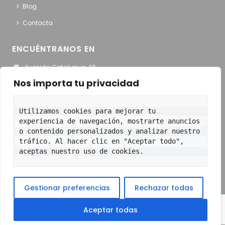
Blog
Contacta
ENCUÉNTRANOS EN
Avenida Catalunya, 46
Sant Adriá del Besós
Nos importa tu privacidad
Ver en Google Maps
Utilizamos cookies para mejorar tu 
HORARIO
experiencia de navegación, mostrarte anuncios 
o contenido personalizados y analizar nuestro 
Lunes – Jueves:
9:00 a 13:30 y de 15:00 a 20:00
tráfico. Al hacer clic en "Aceptar todo", 
Viernes
: 9:00 a 13:30 y de 15:00 a 19:00
aceptas nuestro uso de cookies.
© 2021 TOT DENTAL. Todos los derechos
Gestionar preferencias
Rechazar todas
reservados
Política de cookies (UE)
Aceptar todas
Política de Privacidad y Protección de Datos
Aviso Legal