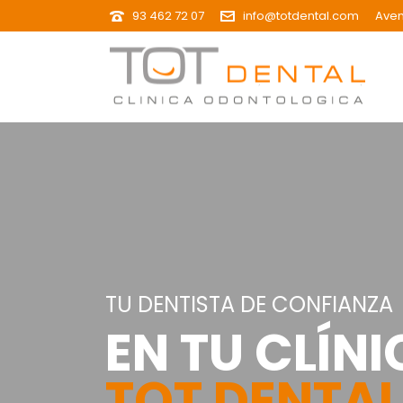
93 462 72 07
info@totdental.com
Aven
TU DENTISTA DE CONFIANZA
EN TU CLÍN
TOT DENTAL