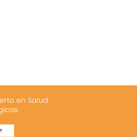
erto en Salud.
gicos.
7