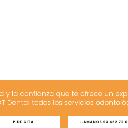
d y la confianza que te ofrece un exp
T Dental todos los servicios odontoló
PIDE CITA
LLAMANOS 93 462 72 0