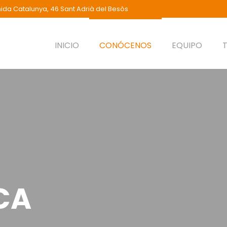
ida Catalunya, 46 Sant Adrià del Besòs
INICIO
CONÓCENOS
EQUIPO
ICA