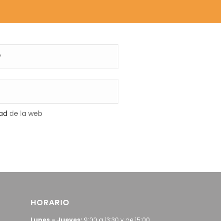
dad
de la web
HORARIO
Lunes – Jueves:
9:00 a 13:30 y de 15:00