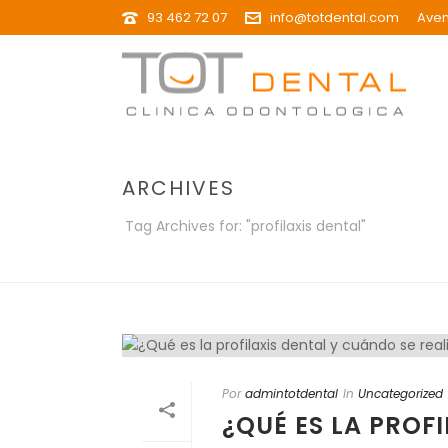
93 462 72 07
info@totdental.com
Aven
ARCHIVES
Tag Archives for: "profilaxis dental"
Por
admintotdental
In
Uncategorized
¿QUÉ ES LA PROF