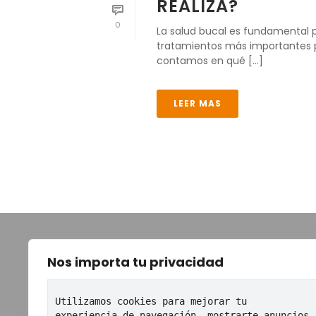
REALIZA?
0
La salud bucal es fundamental 
tratamientos más importantes par
contamos en qué [...]
LEER MAS
TOT
Nos importa tu privacidad
Ini
Utilizamos cookies para mejorar tu 
Co
experiencia de navegación, mostrarte anuncios 