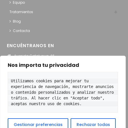
Equipo
Tratamientos
Blog
Contacta
ENCUÉNTRANOS EN
Avenida Catalunya, 46
Sant Adriá del Besós
Nos importa tu privacidad
Ver en Google Maps
Utilizamos cookies para mejorar tu 
HORARIO
experiencia de navegación, mostrarte anuncios 
o contenido personalizados y analizar nuestro 
Lunes – Jueves:
9:00 a 13:30 y de 15:00 a 20:00
tráfico. Al hacer clic en "Aceptar todo", 
Viernes
: 9:00 a 13:30 y de 15:00 a 19:00
aceptas nuestro uso de cookies.
© 2021 TOT DENTAL. Todos los derechos
Gestionar preferencias
Rechazar todas
reservados