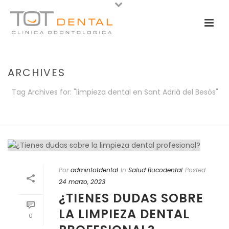
ARCHIVES
Tag Archives for: "limpieza dental en Sant Adrià del Besòs"
PORTADA
»
LIMPIEZA DENTAL EN SANT ADRIÀ DEL BESÒS
Por
admintotdental
In
Salud Bucodental
Posted
24 marzo, 2023
¿TIENES DUDAS SOBRE
LA LIMPIEZA DENTAL
0