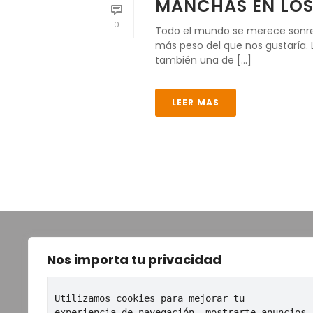
MANCHAS EN LOS
0
Todo el mundo se merece sonreír
más peso del que nos gustaría. 
también una de [...]
LEER MAS
TOT
Nos importa tu privacidad
Ini
Utilizamos cookies para mejorar tu 
Co
experiencia de navegación, mostrarte anuncios 