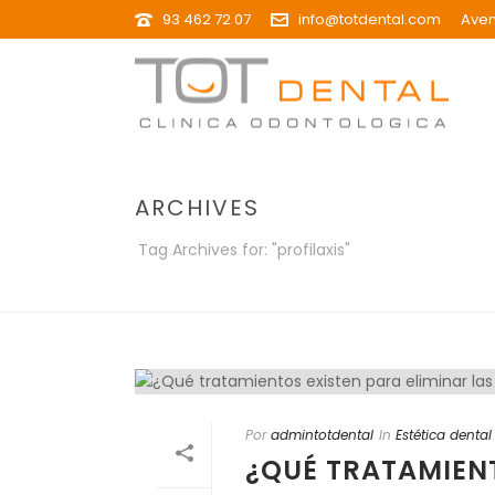
93 462 72 07
info@totdental.com
Aven
ARCHIVES
Tag Archives for: "profilaxis"
Por
admintotdental
In
Estética dental
¿QUÉ TRATAMIENT