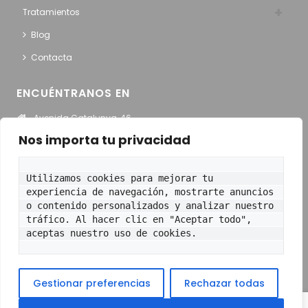
Tratamientos
Blog
Contacta
ENCUÉNTRANOS EN
Avenida Catalunya, 46
Sant Adriá del Besós
Nos importa tu privacidad
Ver en Google Maps
Utilizamos cookies para mejorar tu 
HORARIO
experiencia de navegación, mostrarte anuncios 
o contenido personalizados y analizar nuestro 
Lunes – Jueves:
9:00 a 13:30 y de 15:00 a 20:00
tráfico. Al hacer clic en "Aceptar todo", 
Viernes
: 9:00 a 13:30 y de 15:00 a 19:00
aceptas nuestro uso de cookies.
© 2021 TOT DENTAL. Todos los derechos
Gestionar preferencias
Rechazar todas
reservados
Política de cookies (UE)