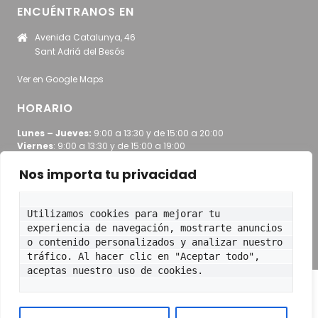
ENCUÉNTRANOS EN
Avenida Catalunya, 46
Sant Adriá del Besós
Ver en Google Maps
HORARIO
Lunes – Jueves:
9:00 a 13:30 y de 15:00 a 20:00
Viernes
: 9:00 a 13:30 y de 15:00 a 19:00
Nos importa tu privacidad
© 2021 TOT DENTAL. Todos los derechos
reservados
Utilizamos cookies para mejorar tu 
experiencia de navegación, mostrarte anuncios 
Política de cookies (UE)
o contenido personalizados y analizar nuestro 
Política de Privacidad y Protección de Datos
tráfico. Al hacer clic en "Aceptar todo", 
Aviso Legal
aceptas nuestro uso de cookies.