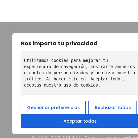
TOT
Nos importa tu privacidad
Ini
Utilizamos cookies para mejorar tu 
Co
experiencia de navegación, mostrarte anuncios 
o contenido personalizados y analizar nuestro 
Eq
tráfico. Al hacer clic en "Aceptar todo", 
aceptas nuestro uso de cookies.
Trat
Bl
Co
Gestionar preferencias
Rechazar todas
Aceptar todas
© 2021 TOT DENTAL. Todos los derecho