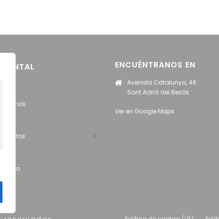
ENCUÉNTRANOS EN
 DENTAL
Avenida Catalunya, 46
cio
Sant Adriá del Besós
nócenos
Ver en Google Maps
uipo
amientos
og
ntacta
s reservados
Política de cookies (UE)
Polí