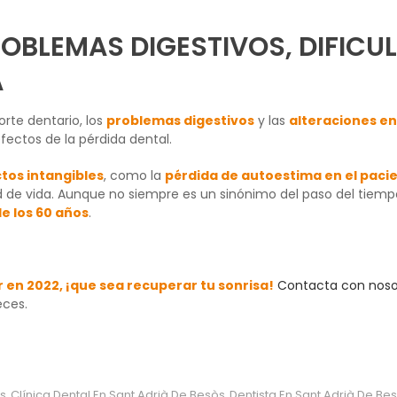
ROBLEMAS DIGESTIVOS, DIFICUL
A
rte dentario, los
problemas digestivos
y las
alteraciones en
efectos de la pérdida dental.
tos intangibles
, como la
pérdida de autoestima en el pacie
de vida. Aunque no siempre es un sinónimo del paso del tiempo,
de los 60 años
.
 en 2022, ¡que sea recuperar tu sonrisa!
Contacta con noso
eces.
òs
Clínica Dental En Sant Adrià De Besòs
Dentista En Sant Adrià De Be
,
,