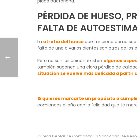
placa bacteriana.
PÉRDIDA DE HUESO, P
FALTA DE AUTOESTIM
La
atrofia del hueso
que funciona como sopo
falta de uno o varios dientes son otros de los 
Pero no son los únicos: existen
algunos aspec
también suponen una clara pérdida de calidad 
situación se vuelve más delicada a partir 
Si quieres marcarte un propósito a cumplir
comiences el año con la felicidad que te mer
Clínica Dental De Confianza En Sant Adrià De Bes