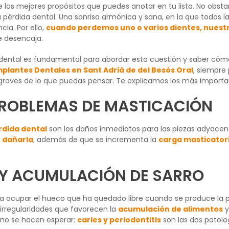
os mejores propósitos que puedes anotar en tu lista. No obstant
pérdida dental. Una sonrisa armónica y sana, en la que todos l
ia. Por ello,
cuando perdemos uno o varios dientes, nuestra
e desencaja.
ental es fundamental para abordar esta cuestión y saber cómo
lantes Dentales en Sant Adrià de del Besós Oral
, siempre
graves de lo que puedas pensar. Te explicamos los más importan
PROBLEMAS DE MASTICACIÓN
rdida dental
son los daños inmediatos para las piezas adyacen
 dañarla
, además de que se incrementa la
carga masticator
 Y ACUMULACIÓN DE SARRO
 ocupar el hueco que ha quedado libre cuando se produce la pér
 irregularidades que favorecen la
acumulación de alimentos
y
l no se hacen esperar:
caries y periodontitis
son las dos patolo