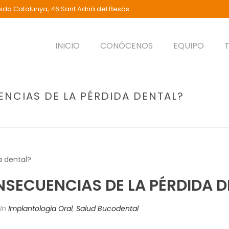
ida Catalunya, 46 Sant Adrià del Besòs
INICIO
CONÓCENOS
EQUIPO
NCIAS DE LA PÉRDIDA DENTAL?
PORTADA
»
¿CUÁLES
NSECUENCIAS DE LA PÉRDIDA D
In
Implantología Oral
,
Salud Bucodental