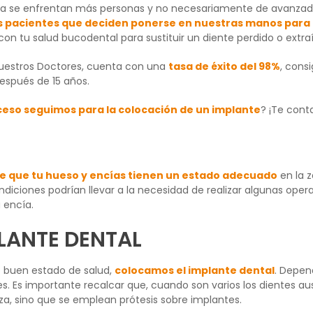
ada se enfrentan más personas y no necesariamente de avanza
os pacientes que deciden ponerse en nuestras manos para
con tu salud bucodental para sustituir un diente perdido o extra
 nuestros Doctores, cuenta con una
tasa de éxito del 98%
, cons
spués de 15 años.
eso seguimos para la colocación de un implante
? ¡Te cont
 que tu hueso y encías tienen un estado adecuado
en la z
diciones podrían llevar a la necesidad de realizar algunas oper
 encía.
LANTE DENTAL
e buen estado de salud,
colocamos el implante dental
. Depen
tes. Es importante recalcar que, cuando son varios los dientes 
eza, sino que se emplean prótesis sobre implantes.