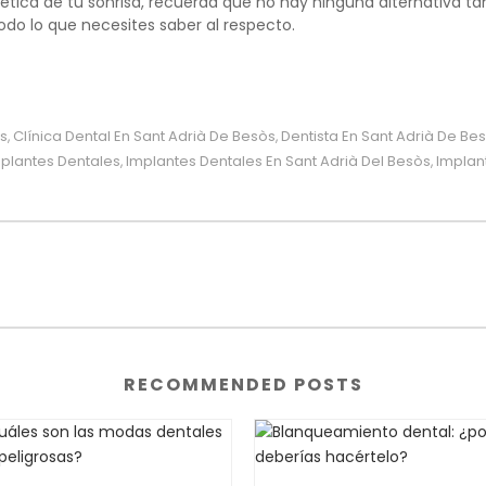
stética de tu sonrisa, recuerda que no hay ninguna alternativa t
odo lo que necesites saber al respecto.
òs
Clínica Dental En Sant Adrià De Besòs
Dentista En Sant Adrià De Be
,
,
plantes Dentales
Implantes Dentales En Sant Adrià Del Besòs
Implan
,
,
RECOMMENDED POSTS