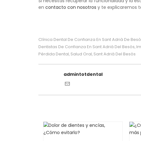
Si necesitas recuperar la funcionalidad y la e
en
contacto con nosotros
y te explicaremos t
Clínica Dental De Confianza En Sant Adrià De Bes
Dentistas De Confianza En Sant Adrià Del Besòs
Im
,
Pérdida Dental
Salud Oral
Sant Adrià Del Besòs
,
,
admintotdental