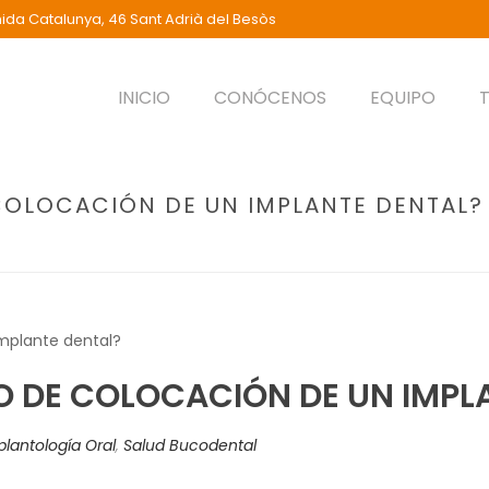
ida Catalunya, 46 Sant Adrià del Besòs
INICIO
CONÓCENOS
EQUIPO
COLOCACIÓN DE UN IMPLANTE DENTAL?
PORTADA
»
¿CÓMO ES EL P
O DE COLOCACIÓN DE UN IMPL
plantología Oral
,
Salud Bucodental