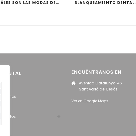
¿CUÁLES SON LAS MODAS DENTALES MÁS PELIGROSAS?
ENCUÉNTRANOS EN
 DENTAL
Avenida Catalunya, 46
cio
Sant Adriá del Besós
nócenos
Ver en Google Maps
uipo
amientos
og