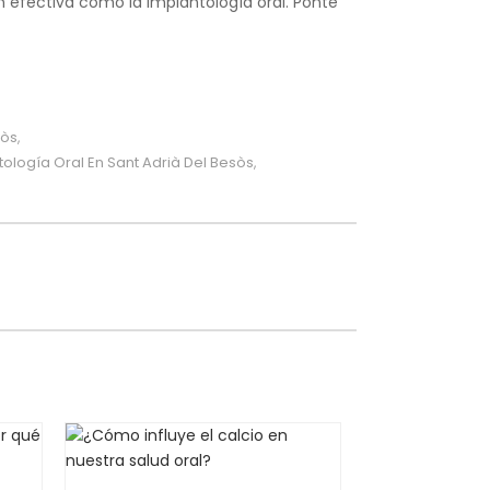
an efectiva como la implantología oral. Ponte
sòs
,
tología Oral En Sant Adrià Del Besòs
,