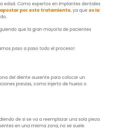
da edad. Como expertos en implantes dentales
 apostar por este tratamiento
, ya que
es la
ído.
iguiendo que la gran mayoría de pacientes
amos paso a paso todo el proceso!
ona del diente ausente para colocar un
aciones previas, como injerto de hueso o
diendo de si se va a reemplazar una sola pieza
ausentes en una misma zona, no se suele