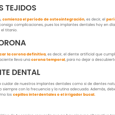
S TEJIDOS
n,
comienza el período de osteointegración
, es decir, el
perí
r consigo complicaciones, pues los implantes dentales hoy en d
l titanio.
CORONA
ar la corona definitiva
, es decir, el diente artificial que cum
aciente lleva una
corona temporal
, para no dejar a descubiert
NTE DENTAL
 cuidar de nuestros implantes dentales como si de dientes natu
o siempre con la frecuencia y la rutina adecuada. Además, deb
como los
cepillos interdentales o el irrigador bucal.