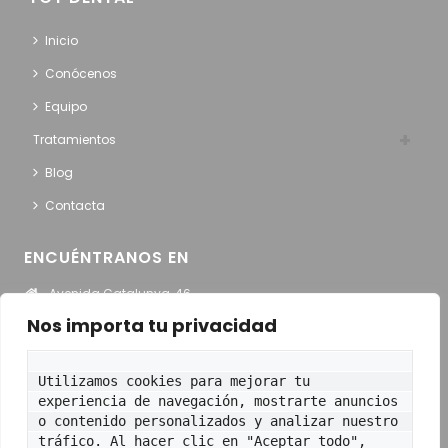
Inicio
Conócenos
Equipo
Tratamientos
Blog
Contacta
ENCUÉNTRANOS EN
Avenida Catalunya, 46
Sant Adriá del Besós
Nos importa tu privacidad
Ver en Google Maps
Utilizamos cookies para mejorar tu 
HORARIO
experiencia de navegación, mostrarte anuncios 
o contenido personalizados y analizar nuestro 
Lunes – Jueves:
9:00 a 13:30 y de 15:00 a 20:00
tráfico. Al hacer clic en "Aceptar todo", 
Viernes
: 9:00 a 13:30 y de 15:00 a 19:00